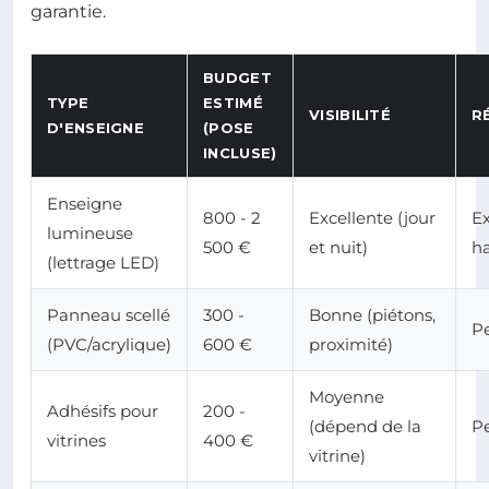
garantie.
BUDGET
TYPE
ESTIMÉ
VISIBILITÉ
R
D'ENSEIGNE
(POSE
INCLUSE)
Enseigne
800 - 2
Excellente (jour
Ex
lumineuse
500 €
et nuit)
ha
(lettrage LED)
Panneau scellé
300 -
Bonne (piétons,
P
(PVC/acrylique)
600 €
proximité)
Moyenne
Adhésifs pour
200 -
(dépend de la
P
vitrines
400 €
vitrine)