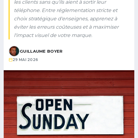
les clients sans qu'ils aient à sortir leur
téléphone. Entre réglementation stricte et
choix stratégique d'enseignes, apprenez à
éviter les erreurs coûteuses et à maximiser
l'impact visuel de votre marque.
GUILLAUME BOYER
29 MAI 2026