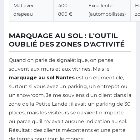
Mât avec
400 -
Excellente
H
drapeau
800 €
(automobilistes)
zo
MARQUAGE AU SOL : L'OUTIL
OUBLIÉ DES ZONES D'ACTIVITÉ
Quand on parle de signalétique, on pense
souvent aux murs et aux vitrines. Mais le
marquage au sol Nantes
est un élément clé,
surtout si vous avez un parking, un entrepôt ou
un showroom. Je me souviens d'un client dans la
zone de la Petite Lande : il avait un parking de 30
places, mais les visiteurs se garaient n'importe
où parce qu'il n'y avait aucune indication au sol.
Résultat : des clients mécontents et une perte
de temps pour tout le monde.