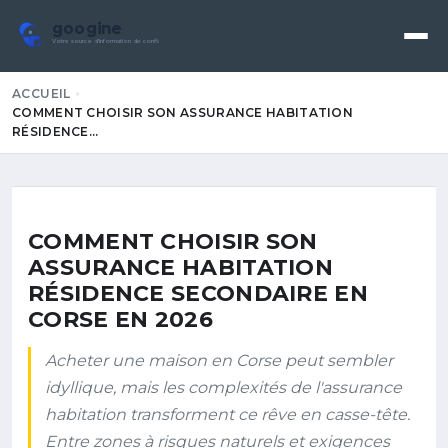
googine
Votre source d'information de confiance
ACCUEIL
COMMENT CHOISIR SON ASSURANCE HABITATION
RÉSIDENCE…
COMMENT CHOISIR SON
ASSURANCE HABITATION
RÉSIDENCE SECONDAIRE EN
CORSE EN 2026
Acheter une maison en Corse peut sembler
idyllique, mais les complexités de l'assurance
habitation transforment ce rêve en casse-tête.
Entre zones à risques naturels et exigences