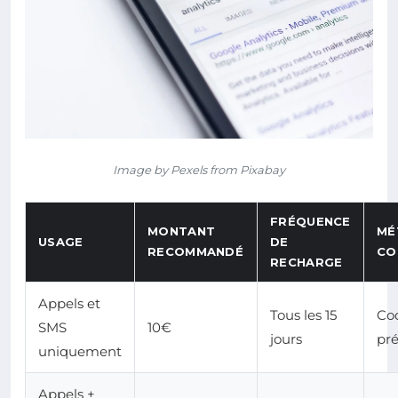
Image by Pexels from Pixabay
FRÉQUENCE
MONTANT
MÉ
USAGE
DE
RECOMMANDÉ
CO
RECHARGE
Appels et
Tous les 15
Co
SMS
10€
jours
pr
uniquement
Appels +