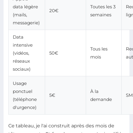
data légère
Toutes les 3
Re
20€
(mails,
semaines
lig
messagerie)
Data
intensive
Tous les
Re
(vidéos,
50€
mois
au
réseaux
sociaux)
Usage
ponctuel
À la
5€
SM
(téléphone
demande
d'urgence)
Ce tableau, je l'ai construit après des mois de