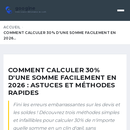
googine
Votre source d'information de confiance
ACCUEIL
COMMENT CALCULER 30% D'UNE SOMME FACILEMENT EN
2026…
COMMENT CALCULER 30%
D'UNE SOMME FACILEMENT EN
2026 : ASTUCES ET MÉTHODES
RAPIDES
Fini les erreurs embarrassantes sur les devis et
les soldes ! Découvrez trois méthodes simples
et infaillibles pour calculer 30% de n'importe
quelle somme en un clin d'œil, sans