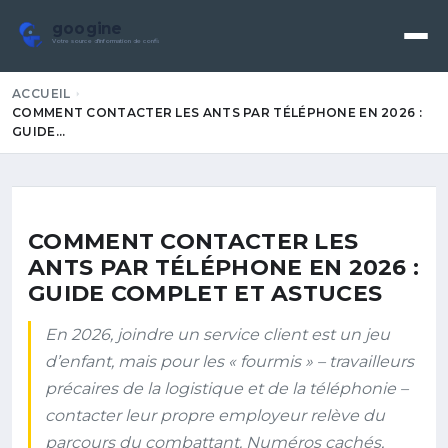
googine
Votre source d'information de confiance
ACCUEIL
COMMENT CONTACTER LES ANTS PAR TÉLÉPHONE EN 2026 :
GUIDE…
COMMENT CONTACTER LES
ANTS PAR TÉLÉPHONE EN 2026 :
GUIDE COMPLET ET ASTUCES
En 2026, joindre un service client est un jeu
d’enfant, mais pour les « fourmis » – travailleurs
précaires de la logistique et de la téléphonie –
contacter leur propre employeur relève du
parcours du combattant. Numéros cachés,