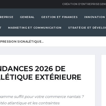
CRÉATION D’ENTREPRISE
GEN
REPRISE
GENERAL
GESTION ET FINANCES
INNOVATION
T
MARKETING ET COMMUNICATION
STRATÉGIE ET DÉVEL
MPRESSION SIGNALÉTIQUE…
NDANCES 2026 DE
ALÉTIQUE EXTÉRIEURE
amme suffit pour votre commerce nantais ?
éo atlantique et les contraintes