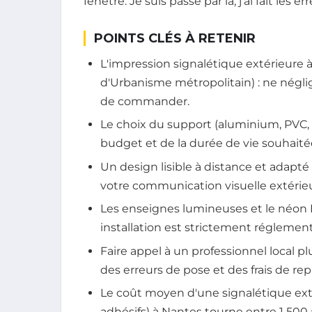
fenêtre. Je suis passé par là, j'ai fait les 
POINTS CLÉS À RETENIR
L'impression signalétique extérieure
d'Urbanisme métropolitain) : ne négli
de commander.
Le choix du support (aluminium, PVC, p
budget et de la durée de vie souhaité
Un design lisible à distance et adapté
votre communication visuelle extéri
Les enseignes lumineuses et le néon 
installation est strictement réglemen
Faire appel à un professionnel local 
des erreurs de pose et des frais de repr
Le coût moyen d'une signalétique ex
adhésifs) à Nantes tourne entre 1 500