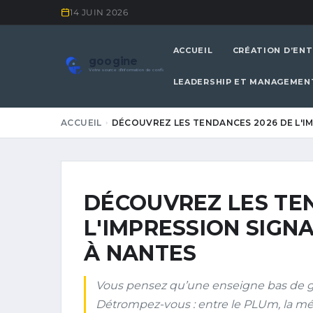
14 JUIN 2026
ACCUEIL
CRÉATION D’ENT
googine
Votre source d'information de confiance
LEADERSHIP ET MANAGEMEN
ACCUEIL
DÉCOUVREZ LES TENDANCES 2026 DE L'I
DÉCOUVREZ LES TE
L'IMPRESSION SIGN
À NANTES
Vous pensez qu’une enseigne bas de g
Détrompez-vous : entre le PLUm, la mét