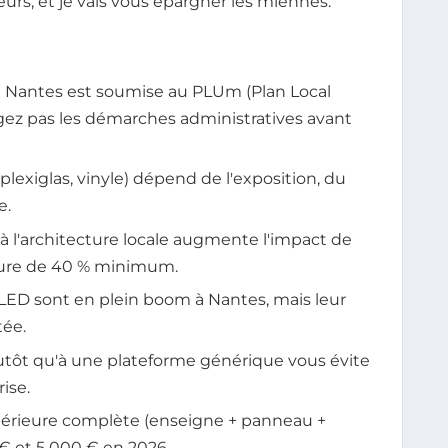
erreurs, et je vais vous épargner les miennes.
 à Nantes est soumise au PLUm (Plan Local
gez pas les démarches administratives avant
lexiglas, vinyle) dépend de l'exposition, du
e.
 à l'architecture locale augmente l'impact de
eure de 40 % minimum.
LED sont en plein boom à Nantes, mais leur
tée.
plutôt qu'à une plateforme générique vous évite
ise.
térieure complète (enseigne + panneau +
 € et 5 000 € en 2026.