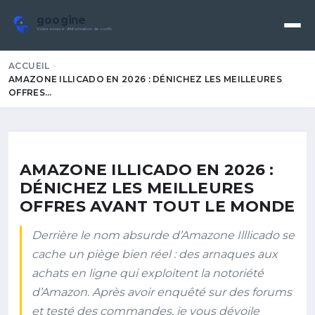
googine
Votre source d'information de confiance
ACCUEIL
AMAZONE ILLICADO EN 2026 : DÉNICHEZ LES MEILLEURES
OFFRES…
AMAZONE ILLICADO EN 2026 :
DÉNICHEZ LES MEILLEURES
OFFRES AVANT TOUT LE MONDE
Derrière le nom absurde d’Amazone Illlicado se
cache un piège bien réel : des arnaques aux
achats en ligne qui exploitent la notoriété
d’Amazon. Après avoir enquêté sur des forums
et testé des commandes, je vous dévoile