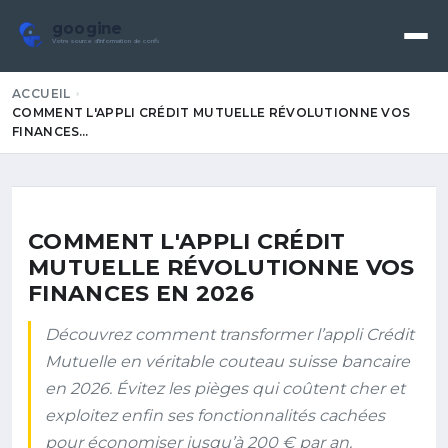
googine
Votre source d'information de confiance
ACCUEIL
COMMENT L'APPLI CRÉDIT MUTUELLE RÉVOLUTIONNE VOS
FINANCES…
COMMENT L'APPLI CRÉDIT
MUTUELLE RÉVOLUTIONNE VOS
FINANCES EN 2026
Découvrez comment transformer l’appli Crédit
Mutuelle en véritable couteau suisse bancaire
en 2026. Évitez les pièges qui coûtent cher et
exploitez enfin ses fonctionnalités cachées
pour économiser jusqu’à 200 € par an.