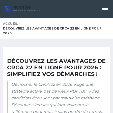
googine
Votre source d'information de confiance
ACCUEIL
DÉCOUVREZ LES AVANTAGES DE CRCA 22 EN LIGNE POUR
2026…
DÉCOUVREZ LES AVANTAGES DE
CRCA 22 EN LIGNE POUR 2026 :
SIMPLIFIEZ VOS DÉMARCHES !
Décrocher le CRCA 22 en 2026 exige une
stratégie active, pas de vieux PDF : 80 % des
candidats échouent par mauvaise méthode.
Découvrez les clés qui font vraiment la
différence pour réussir sans perdre de temps.