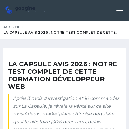
googine
Votre source d'information de confiance
ACCUEIL
LA CAPSULE AVIS 2026 : NOTRE TEST COMPLET DE CETTE…
LA CAPSULE AVIS 2026 : NOTRE
TEST COMPLET DE CETTE
FORMATION DÉVELOPPEUR
WEB
Après 3 mois d'investigation et 10 commandes
sur La Capsule, je révèle la vérité sur ce site
mystérieux : marketplace chinoise déguisée,
qualité aléatoire (30% décevant), délais