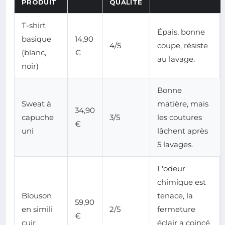
PRODUIT
QUALITÉ
T-shirt
Épais, bonne
basique
14,90
4/5
coupe, résiste
(blanc,
€
au lavage.
noir)
Bonne
Sweat à
matière, mais
34,90
capuche
3/5
les coutures
€
uni
lâchent après
5 lavages.
L'odeur
chimique est
Blouson
tenace, la
59,90
en simili
2/5
fermeture
€
cuir
éclair a coincé