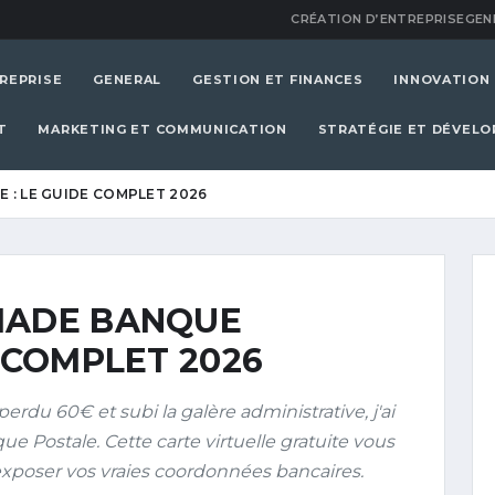
CRÉATION D’ENTREPRISE
GEN
REPRISE
GENERAL
GESTION ET FINANCES
INNOVATION
T
MARKETING ET COMMUNICATION
STRATÉGIE ET DÉVEL
 : LE GUIDE COMPLET 2026
MADE BANQUE
E COMPLET 2026
perdu 60€ et subi la galère administrative, j'ai
 Postale. Cette carte virtuelle gratuite vous
exposer vos vraies coordonnées bancaires.