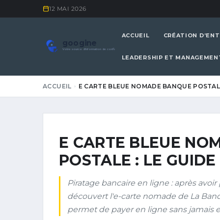
12 MAI 2026
ACCUEIL
CRÉATION D’ENT
googine
Votre source d'information de confiance
LEADERSHIP ET MANAGEMEN
ACCUEIL
E CARTE BLEUE NOMADE BANQUE POSTALE
E CARTE BLEUE NO
POSTALE : LE GUID
Piratage bancaire en ligne : après avoir 
découvert l'e-carte nomade de La Banque
permet de payer en ligne sans jamais 