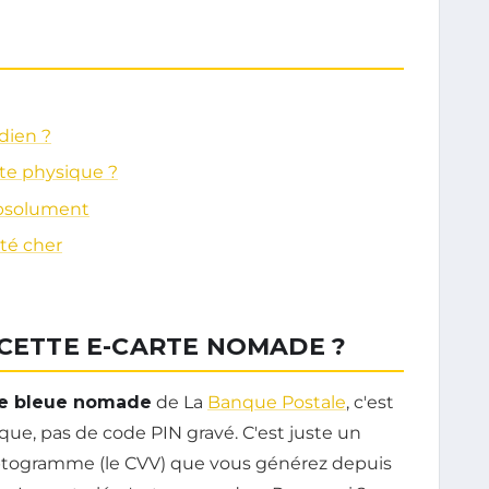
idien ?
rte physique ?
 absolument
té cher
 CETTE E-CARTE NOMADE ?
te bleue nomade
de La
Banque Postale
, c'est
ique, pas de code PIN gravé. C'est juste un
yptogramme (le CVV) que vous générez depuis