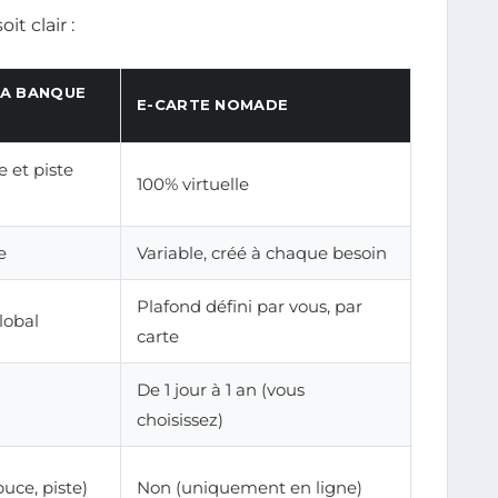
t clair :
LA BANQUE
E-CARTE NOMADE
 et piste
100% virtuelle
e
Variable, créé à chaque besoin
Plafond défini par vous, par
lobal
carte
De 1 jour à 1 an (vous
choisissez)
puce, piste)
Non (uniquement en ligne)