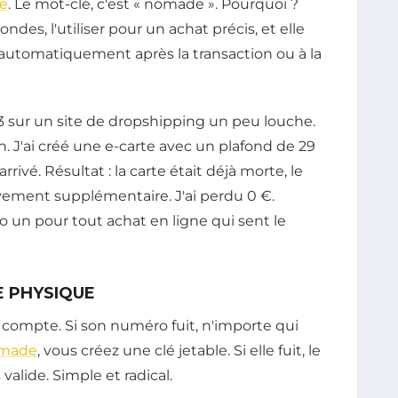
e
. Le mot-clé, c'est « nomade ». Pourquoi ?
des, l'utiliser pour un achat précis, et elle
ve automatiquement après la transaction ou à la
023 sur un site de dropshipping un peu louche.
on. J'ai créé une e-carte avec un plafond de 29
rrivé. Résultat : la carte était déjà morte, le
vement supplémentaire. J'ai perdu 0 €.
 un pour tout achat en ligne qui sent le
E PHYSIQUE
re compte. Si son numéro fuit, n'importe qui
omade
, vous créez une clé jetable. Si elle fuit, le
alide. Simple et radical.