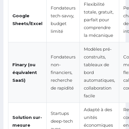
Flexibilité
Fondateurs
Pe
totale, gratuit,
Google
tech-savvy,
ch
parfait pour
Sheets/Excel
budget
de
comprendre
limité
in
la mécanique
Modèles pré-
Fondateurs
construits,
Co
Finary (ou
non-
tableaux de
mo
équivalent
financiers,
bord
fle
SaaS)
recherche
automatiques,
ca
de rapidité
collaboration
co
facile
Adapté à des
Re
Startups
Solution sur-
unités
co
deep-tech
mesure
économiques
en
avec